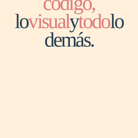
código,
lo
visual
y
todo
lo
demás.