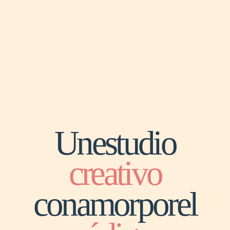
Un
estudio
creativo
con
amor
por
el