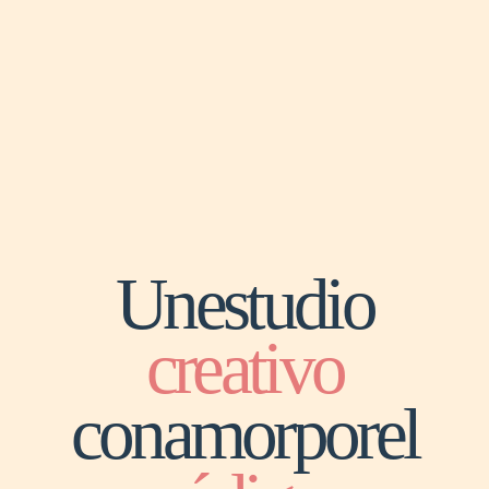
Un
estudio
creativo
con
amor
por
el