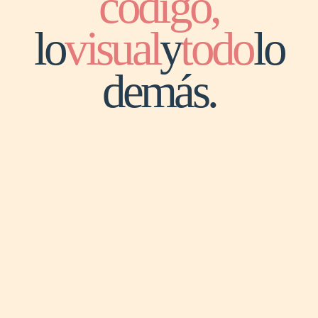
código,
lo
visual
y
todo
lo
demás.